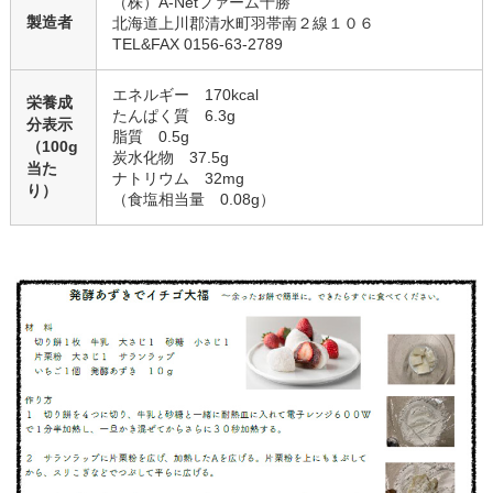
（株）A-Netファーム十勝
製造者
北海道上川郡清水町羽帯南２線１０６
TEL&FAX 0156-63-2789
エネルギー 170kcal
栄養成
たんぱく質 6.3g
分表示
脂質 0.5g
（100g
炭水化物 37.5g
当た
ナトリウム 32mg
り）
（食塩相当量 0.08g）