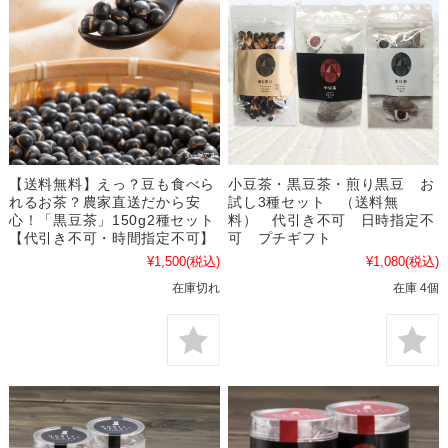
【送料無料】えっ？豆も食べら
小豆茶・黒豆茶・煎り黒豆 お
れるお茶？農家直送だから安
試し3種セット （送料無
心！「黒豆茶」150g2種セット
料） 代引き不可 日時指定不
【代引き不可・時間指定不可】
可 プチギフト
¥1,500
(税込)
¥1,080
(税込)
在庫切れ
在庫 4個