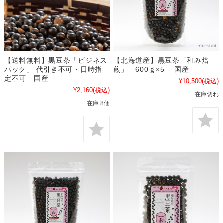
【送料無料】黒豆茶「ビジネス
【北海道産】黒豆茶「和み焙
パック」 代引き不可・日時指
煎」 600ｇ×5 国産
定不可 国産
¥10,500
(税込)
¥2,160
(税込)
在庫切れ
在庫 8個