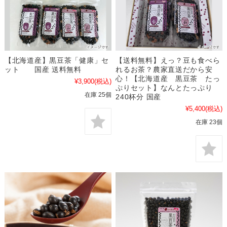
【北海道産】黒豆茶「健康」セ
【送料無料】えっ？豆も食べら
ット 国産 送料無料
れるお茶？農家直送だから安
心！【北海道産 黒豆茶 たっ
¥3,900
(税込)
ぷりセット】なんとたっぷり
在庫 25個
240杯分 国産
¥5,400
(税込)
在庫 23個