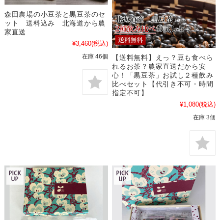
森田農場の小豆茶と黒豆茶のセ
ット 送料込み 北海道から農
家直送
¥3,460
(税込)
在庫 46個
【送料無料】えっ？豆も食べら
れるお茶？農家直送だから安
心！「黒豆茶」お試し２種飲み
比べセット【代引き不可・時間
指定不可】
¥1,080
(税込)
在庫 3個