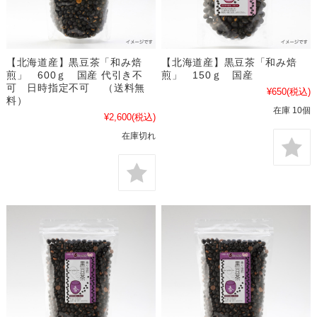
【北海道産】黒豆茶「和み焙
【北海道産】黒豆茶「和み焙
煎」 600ｇ 国産 代引き不
煎」 150ｇ 国産
可 日時指定不可 （送料無
¥650
(税込)
料）
在庫 10個
¥2,600
(税込)
在庫切れ