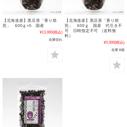
【北海道産】黒豆茶「香り焙
【北海道産】黒豆茶「香り焙
煎」 600ｇ×5 国産
煎」 600ｇ 国産 代引き不
可 日時指定不可 （送料無
¥13,000
(税込)
料）
在庫切れ
¥3,000
(税込)
在庫 8個