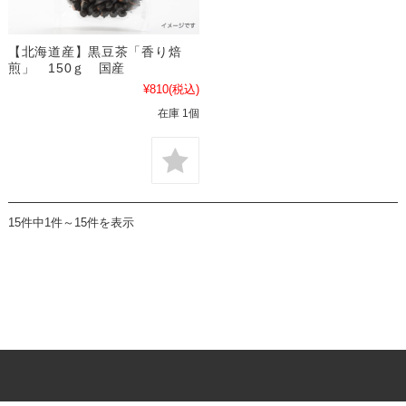
【北海道産】黒豆茶「香り焙
煎」 150ｇ 国産
¥810
(税込)
在庫 1個
15件中1件～15件を表示