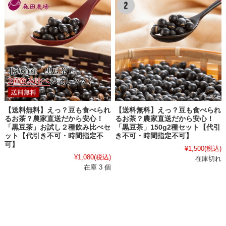
【送料無料】えっ？豆も食べられ
【送料無料】えっ？豆も食べられ
るお茶？農家直送だから安心！
るお茶？農家直送だから安心！
「黒豆茶」お試し２種飲み比べセ
「黒豆茶」150g2種セット【代引
ット【代引き不可・時間指定不
き不可・時間指定不可】
可】
¥1,500
(税込)
¥1,080
(税込)
在庫切れ
在庫 3 個