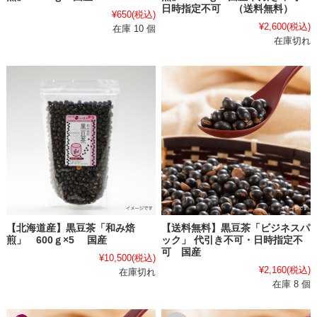
日時指定不可 （送料無料）
¥650
(税込)
¥2,600
(税込)
在庫 10 個
在庫切れ
【北海道産】黒豆茶「和み焙
【送料無料】黒豆茶「ビジネスパ
煎」 600ｇ×5 国産
ック」 代引き不可・日時指定不
可 国産
¥10,500
(税込)
¥2,160
(税込)
在庫切れ
在庫 8 個