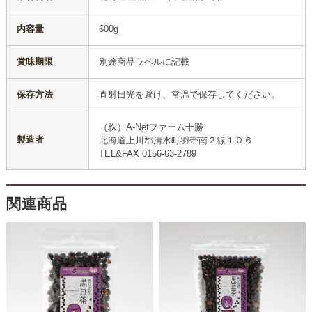
内容量
600g
賞味期限
別途商品ラベルに記載
保存方法
直射日光を避け、常温で保存してください。
（株）A-Netファーム十勝
製造者
北海道上川郡清水町羽帯南２線１０６
TEL&FAX 0156-63-2789
関連商品