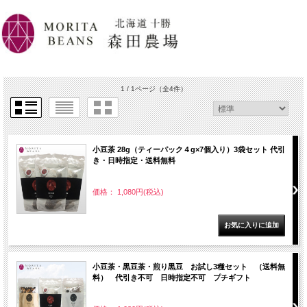
1 / 1ページ
（全4件）
小豆茶 28g（ティーパック４g×7個入り）3袋セット 代引
き・日時指定・送料無料
価格： 1,080円(税込)
小豆茶・黒豆茶・煎り黒豆 お試し3種セット （送料無
料） 代引き不可 日時指定不可 プチギフト