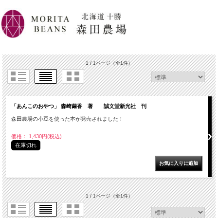
1 / 1ページ
（全1件）
「あんこのおやつ」 森崎繭香 著 誠文堂新光社 刊
森田農場の小豆を使った本が発売されました！
価格： 1,430円(税込)
在庫切れ
1 / 1ページ
（全1件）