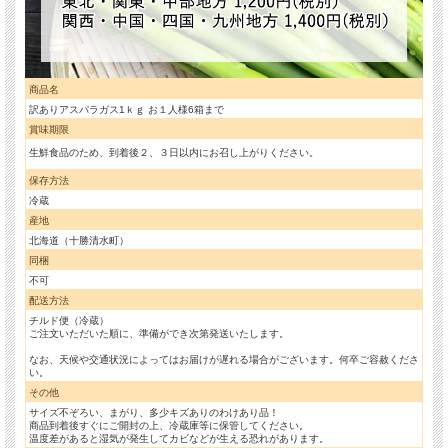
商品名
訳ありアスパラガス1ｋｇ お１人様6箱まで
賞味期限
生鮮食品のため、到着後２、３日以内にお召し上がりください。
保存方法
冷蔵
産地
北海道（十勝清水町）
同梱
不可
配送方法
チルド便（冷蔵）
ご注文いただいた順に、準備ができ次第発送いたします。
なお、天候や交通状況によってはお届けが遅れる場合がございます。何卒ご容赦くださ
い。
その他
サイズ不ぞろい、まがり、多少キズありのわけあり品！
商品到着後すぐにご開封の上、冷蔵庫等に保管してください。
温度差があると湿気が発生してカビなどが生える恐れがあります。